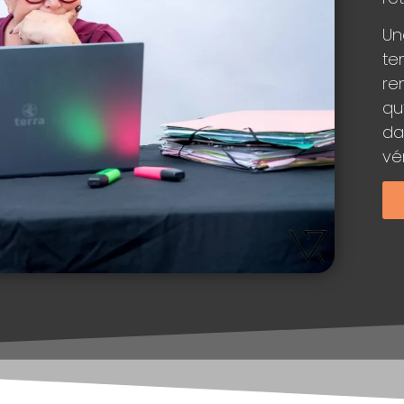
Un
te
re
qu
da
vé