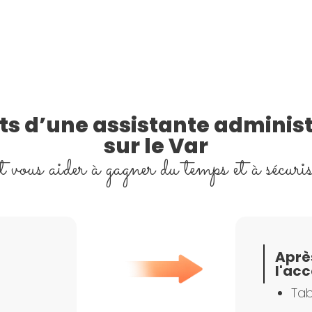
ets d’une assistante adminis
sur le Var
 vous aider à gagner du temps et à sécuris
Aprè
l'ac
Tab