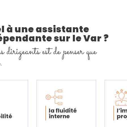
l à une assistante
pendante sur le Var ?​
s dirigeants est de penser que
.
la fluidité
l’i
ilité
interne
pro