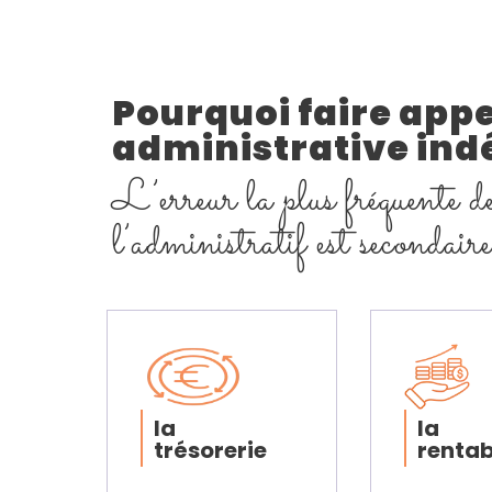
Pourquoi faire appe
administrative indé
L’erreur la plus fréquente de
l’administratif est secondaire
la
la
trésorerie
rentab