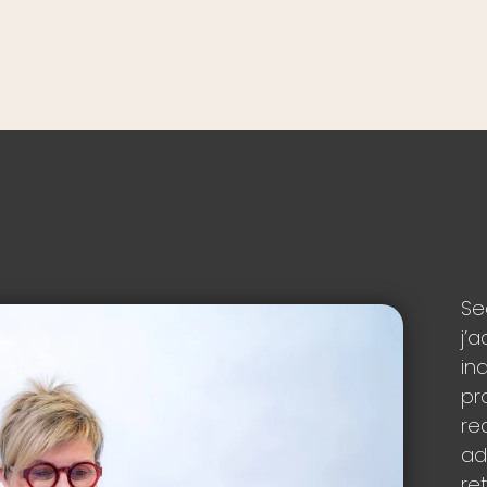
Se
j’
in
pr
re
adm
re