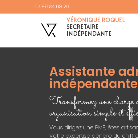
07 89 34 68 26
VÉRONIQUE ROQUEL
SECRETAIRE
INDÉPENDANTE
Assistante ad
indépendante 
Transformez une charge a
organisation simple et effi
Vous dirigez une PME, êtes artis
Votre expertise génère du chiffre,