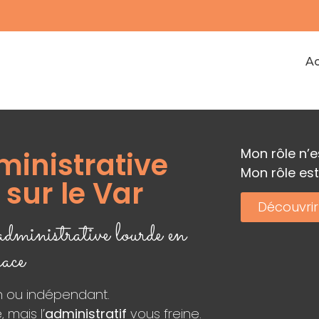
Ac
Mon rôle n’
ministrative
Mon rôle est
sur le Var
Découvrir
dministrative lourde en
cace
an ou indépendant.
 mais l’
administratif
vous freine.